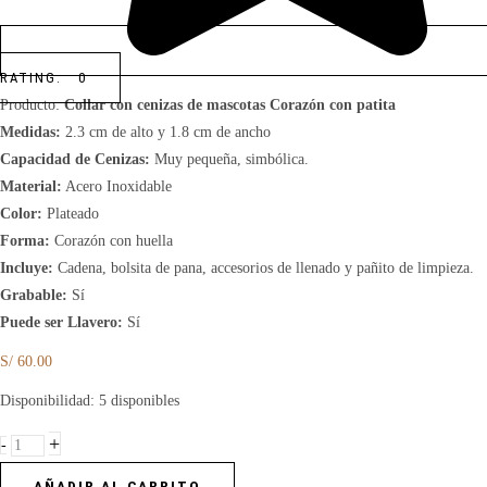
RATING: 0
Producto:
Collar con cenizas de mascotas Corazón con patita
Medidas:
2.3 cm de alto y 1.8 cm de ancho
Capacidad de Cenizas:
Muy pequeña, simbólica.
Material:
Acero Inoxidable
Color:
Plateado
Forma:
Corazón con huella
Incluye:
Cadena, bolsita de pana, accesorios de llenado y pañito de limpieza.
Grabable:
Sí
Puede ser Llavero:
Sí
S/
60.00
Collar
Disponibilidad:
5 disponibles
con
+
-
cenizas
de
AÑADIR AL CARRITO