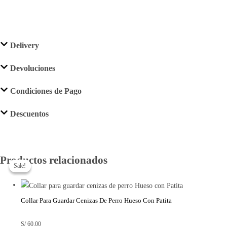
Delivery
Devoluciones
Condiciones de Pago
Descuentos
El
El
Productos relacionados
precio
precio
original
actual
Sale!
Sale!
era:
es:
S/ 60.00.
S/ 35.00.
Collar Para Guardar Cenizas De Perro Hueso Con Patita
S/
60.00