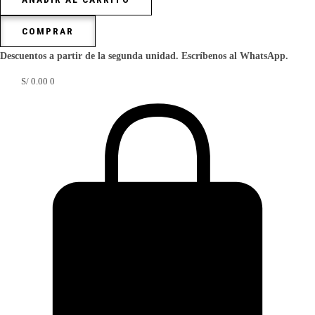
mascotas
COMPRAR
Corazón
con
Descuentos a partir de la segunda unidad. Escríbenos al WhatsApp.
patita
S/
0.00
0
cantidad